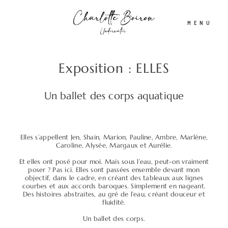
MENU
Exposition : ELLES
Accueil
Un ballet des corps aquatique
A propos
Elles s’appellent Jen, Shain, Marion, Pauline, Ambre, Marlène,
Shooting aquatique
Caroline, Alysée, Margaux et Aurélie.
Et elles ont posé pour moi. Mais sous l’eau, peut-on vraiment
poser ? Pas ici. Elles sont passées ensemble devant mon
Tirages d’Art & Affiches
objectif, dans le cadre, en créant des tableaux aux lignes
courbes et aux accords baroques. Simplement en nageant.
Des histoires abstraites, au gré de l’eau, créant douceur et
fluidité.
Actualités
Un ballet des corps.