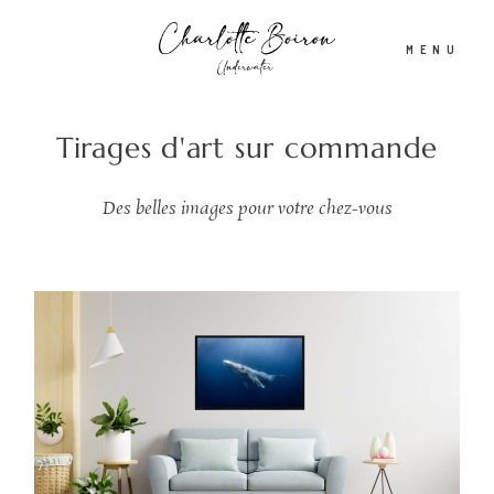
MENU
Tirages d'art sur commande
Accueil
Des belles images pour votre chez-vous
A propos
Shooting aquatique
Tirages d’Art & Affiches
Actualités