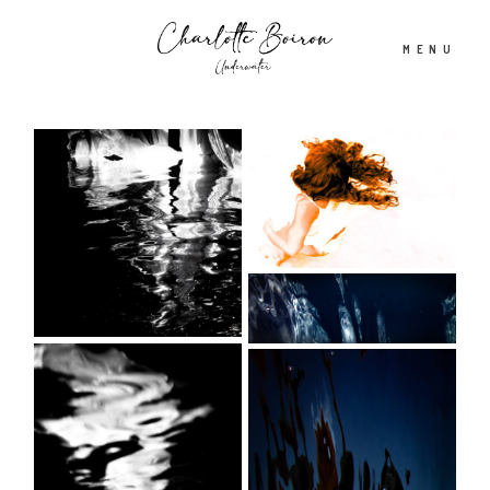
MENU
Accueil
A propos
Shooting aquatique
Tirages d’Art & Affiches
Actualités