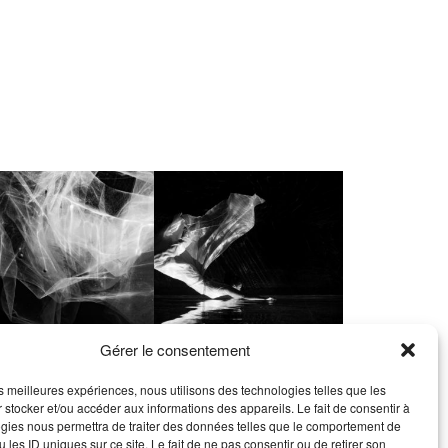
Gérer le consentement
les meilleures expériences, nous utilisons des technologies telles que les
Top
 stocker et/ou accéder aux informations des appareils. Le fait de consentir à
gies nous permettra de traiter des données telles que le comportement de
 les ID uniques sur ce site. Le fait de ne pas consentir ou de retirer son