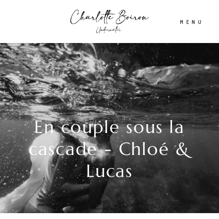
MENU
Accueil
A propos
En couple sous la
Shooting aquatique
cascade - Chloé &
Lucas
Tirages d’Art & Affiches
Actualités