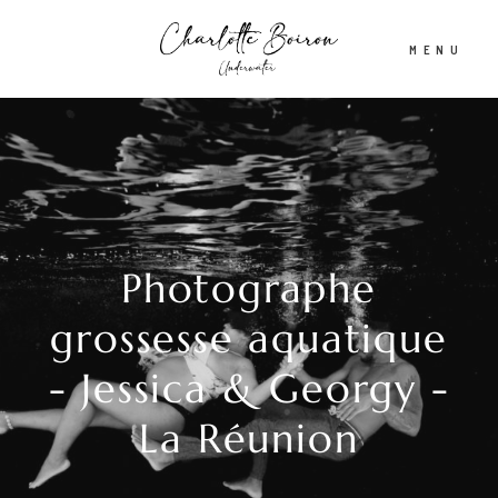
MENU
Accueil
A propos
Photographe
Shooting aquatique
grossesse aquatique
- Jessica & Georgy -
Tirages d’Art & Affiches
La Réunion
Actualités