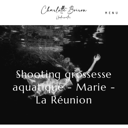
MENU
Accueil
A propos
Shooting grossesse
Shooting aquatique
aquatique - Marie -
La Réunion
Tirages d’Art & Affiches
Actualités