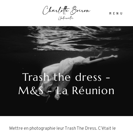
MENU
Accueil
A propos
Trash the dress -
Shooting aquatique
M&S - La Réunion
Tirages d’Art & Affiches
Actualités
Mettre en photographie leur Trash The Dress. C’était le