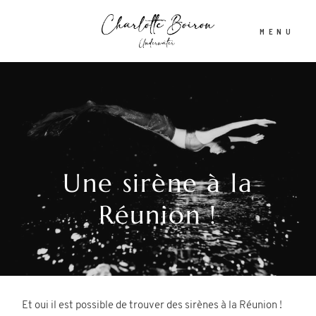
MENU
Accueil
A propos
Une sirène à la
Shooting aquatique
Réunion !
Tirages d’Art & Affiches
Actualités
Et oui il est possible de trouver des sirènes à la Réunion !