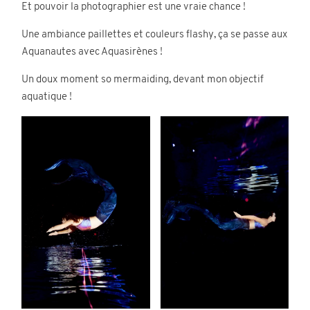
Et pouvoir la photographier est une vraie chance !
Contact
Une ambiance paillettes et couleurs flashy, ça se passe aux
Aquanautes avec Aquasirènes !
Un doux moment so mermaiding, devant mon objectif
aquatique !
©2026 COPYRIGHT Charlotte Boiron
Photography